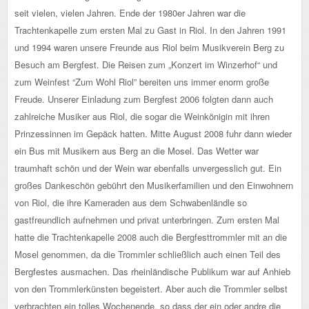
seit vielen, vielen Jahren. Ende der 1980er Jahren war die
Trachtenkapelle zum ersten Mal zu Gast in Riol. In den Jahren 1991
und 1994 waren unsere Freunde aus Riol beim Musikverein Berg zu
Besuch am Bergfest. Die Reisen zum „Konzert im Winzerhof“ und
zum Weinfest “Zum Wohl Riol” bereiten uns immer enorm große
Freude. Unserer Einladung zum Bergfest 2006 folgten dann auch
zahlreiche Musiker aus Riol, die sogar die Weinkönigin mit ihren
Prinzessinnen im Gepäck hatten. Mitte August 2008 fuhr dann wieder
ein Bus mit Musikern aus Berg an die Mosel. Das Wetter war
traumhaft schön und der Wein war ebenfalls unvergesslich gut. Ein
großes Dankeschön gebührt den Musikerfamilien und den Einwohnern
von Riol, die ihre Kameraden aus dem Schwabenländle so
gastfreundlich aufnehmen und privat unterbringen. Zum ersten Mal
hatte die Trachtenkapelle 2008 auch die Bergfesttrommler mit an die
Mosel genommen, da die Trommler schließlich auch einen Teil des
Bergfestes ausmachen. Das rheinländische Publikum war auf Anhieb
von den Trommlerkünsten begeistert. Aber auch die Trommler selbst
verbrachten ein tolles Wochenende, so dass der ein oder andre die