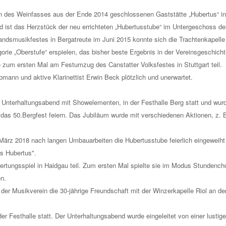
n des Weinfasses aus der Ende 2014 geschlossenen Gaststätte „Hubertus“ i
d ist das Herzstück der neu errichteten „Hubertusstube“ im Untergeschoss de
andsmusikfestes in Bergatreute im Juni 2015 konnte sich die Trachtenkapelle
orie „Oberstufe“ erspielen, das bisher beste Ergebnis in der Vereinsgeschicht
zum ersten Mal am Festumzug des Canstatter Volksfestes in Stuttgart teil.
mann und aktive Klarinettist Erwin Beck plötzlich und unerwartet.
n Unterhaltungsabend mit Showelementen, in der Festhalle Berg statt und wurde
das 50.Bergfest feiern. Das Jubiläum wurde mit verschiedenen Aktionen, z.
März 2018 nach langen Umbauarbeiten die Hubertusstube feierlich eingeweih
s Hubertus".
tungsspiel in Haidgau teil. Zum ersten Mal spielte sie im Modus Stundencho
n.
er Musikverein die 30-jährige Freundschaft mit der Winzerkapelle Riol an der
der Festhalle statt. Der Unterhaltungsabend wurde eingeleitet von einer lustige