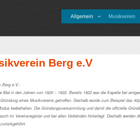
Allgemein
Musikverein
ikverein Berg e.V
 Berg e.V.:
e Mal in den Jahren von 1920 – 1922. Bereits 1922 war die Kapelle bei einigen 
 Gründung eines Musikvereins getroffen. Deshalb wurde zum Beispiel das 40jä
odus beibehalten. Die Gründungsversammlung und damit die offizielle Grün
auch im Vereinsregister und bei allen Verbänden hinterlegt. Deshalb werden di
zurückgeführt.