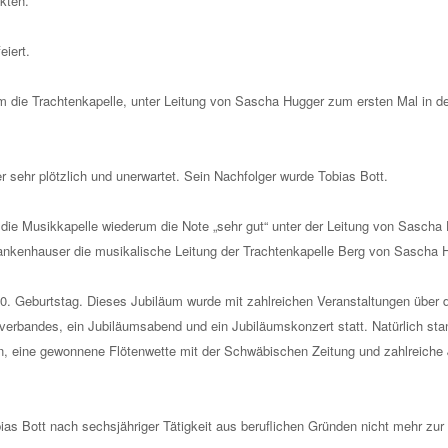
kten.
eiert.
 die Trachtenkapelle, unter Leitung von Sascha Hugger zum ersten Mal in de
 sehr plötzlich und unerwartet. Sein Nachfolger wurde Tobias Bott.
 die Musikkapelle wiederum die Note „sehr gut“ unter der Leitung von Sascha 
kenhauser die musikalische Leitung der Trachtenkapelle Berg von Sascha 
0. Geburtstag. Dieses Jubiläum wurde mit zahlreichen Veranstaltungen über da
sverbandes, ein Jubiläumsabend und ein Jubiläumskonzert statt. Natürlich st
n, eine gewonnene Flötenwette mit der Schwäbischen Zeitung und zahlreiche
bias Bott nach sechsjähriger Tätigkeit aus beruflichen Gründen nicht mehr zu