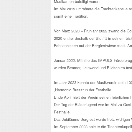
Musikanten beteiligt waren.
Im Mai 2019 umrahmte die Trachtenkapelle am 
somit eine Tradition.
Von März 2020 – Frühjahr 2022 zwang die Co
2020 entfiel deshalb der Blutritt in seinem b
Fahnenhissen auf der Bergfestwiese statt. A
Januar 2022: Mithilfe des IMPULS-Förderprogr
wurden Beamer, Leinwand und Bildschirm insta
Im Jahr 2023 konnte der Musikverein sein 100
„Harmonic Brass“ in der Festhalle.
Ende April hielt der Verein seinen feierliche
Der Tag der Bläserjugend war im Mai zu Gast
Festhalle.
Das Jubiläums-Bergfest wurde trotz widrigen W
Im September 2023 spielte die Trachtenkapell