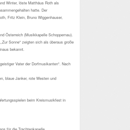
nd Winter, löste Matthäus Roth als
zusammengehalten hatte. Der
oth, Fritz Klein, Bruno Wiggenhauser,
und Österreich (Musikkapelle Schoppernau).
,,Zur Sonne" zeigten sich als überaus große
hinaus bekannt.
„geistiger Vater der Dorfmusikanten". Nach
n, blaue Janker, rote Westen und
Wertungsspielen beim Kreismusikfest in
ens für die Trachtenkapelle.