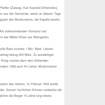
eiffer (Zuberg), Karl Seybold (Ettishofen),
rren aus der Gemeinde, waren an diesem Tage
jahr des Musikvereins, die Kapelle bereits
Als stellvertretenden Vorstand und
ent war Walter Kloos aus Weingarten.
große Bass kostete 1 Mio. Mark. Leisten
beitrag betrug 500 Mark. Zu auswärtigen
Der Krieg machte dann dem blühenden
ondern 1938 auch ihr Lehrer, Musikmeister
isation des Vereins. Im Februar 1953 wurde
pelle. Seinem fachlichen Können verdankte der
cher die Berger 15 Jahre lang leitete.