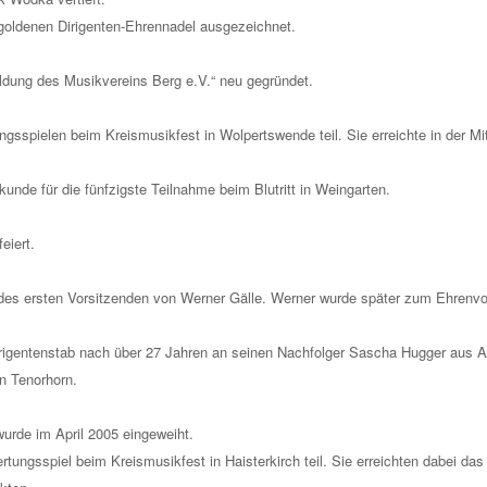
goldenen Dirigenten-Ehrennadel ausgezeichnet.
ldung des Musikvereins Berg e.V.“ neu gegründet.
sspielen beim Kreismusikfest in Wolpertswende teil. Sie erreichte in der Mitt
kunde für die fünfzigste Teilnahme beim Blutritt in Weingarten.
eiert.
s ersten Vorsitzenden von Werner Gälle. Werner wurde später zum Ehrenvor
gentenstab nach über 27 Jahren an seinen Nachfolger Sascha Hugger aus Alt
in Tenorhorn.
wurde im April 2005 eingeweiht.
ungsspiel beim Kreismusikfest in Haisterkirch teil. Sie erreichten dabei das