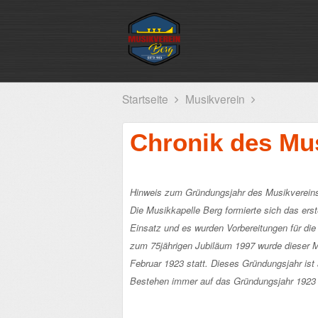
Startseite
Musikverein
Chronik des Mus
Hinweis zum Gründungsjahr des Musikvereins
Die Musikkapelle Berg formierte sich das erst
Einsatz und es wurden Vorbereitungen für die
zum 75jährigen Jubiläum 1997 wurde dieser M
Februar 1923 statt. Dieses Gründungsjahr ist 
Bestehen immer auf das Gründungsjahr 1923 