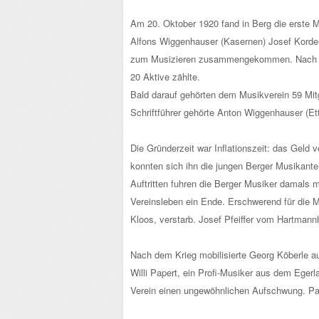
Am 20. Oktober 1920 fand in Berg die erste M
Alfons Wiggenhauser (Kasernen) Josef Kordeu
zum Musizieren zusammengekommen. Nach und 
20 Aktive zählte.
Bald darauf gehörten dem Musikverein 59 Mitg
Schriftführer gehörte Anton Wiggenhauser (Ett
Die Gründerzeit war Inflationszeit: das Geld
konnten sich ihn die jungen Berger Musikante
Auftritten fuhren die Berger Musiker damals
Vereinsleben ein Ende. Erschwerend für die M
Kloos, verstarb. Josef Pfeiffer vom Hartmann
Nach dem Krieg mobilisierte Georg Köberle au
Willi Papert, ein Profi-Musiker aus dem Egerl
Verein einen ungewöhnlichen Aufschwung. Pape