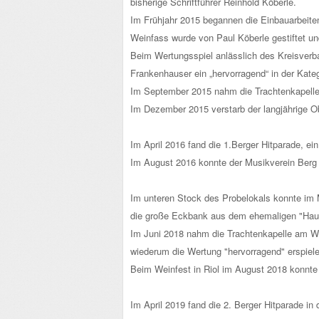
bisherige Schriftführer Reinhold Köberle.
Im Frühjahr 2015 begannen die Einbauarbeite
Weinfass wurde von Paul Köberle gestiftet un
Beim Wertungsspiel anlässlich des Kreisverb
Frankenhauser ein „hervorragend“ in der Kateg
Im September 2015 nahm die Trachtenkapelle 
Im Dezember 2015 verstarb der langjährige Ob
Im April 2016 fand die 1.Berger Hitparade, ei
Im August 2016 konnte der Musikverein Berg 
Im unteren Stock des Probelokals konnte im 
die große Eckbank aus dem ehemaligen "Hau
Im Juni 2018 nahm die Trachtenkapelle am Wer
wiederum die Wertung "hervorragend" erspiele
Beim Weinfest in Riol im August 2018 konnte d
Im April 2019 fand die 2. Berger Hitparade in 