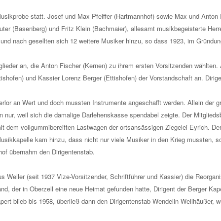
usikprobe statt. Josef und Max Pfeiffer (Hartmannhof) sowie Max und Anton Pf
ter (Basenberg) und Fritz Klein (Bachmaier), allesamt musikbegeisterte He
nach gesellten sich 12 weitere Musiker hinzu, so dass 1923, im Gründungs
lieder an, die Anton Fischer (Kernen) zu ihrem ersten Vorsitzenden wählten. 
ishofen) und Kassier Lorenz Berger (Ettishofen) der Vorstandschaft an. Dirig
 verlor an Wert und doch mussten Instrumente angeschafft werden. Allein der 
n nur, weil sich die damalige Darlehenskasse spendabel zeigte. Der Mitglieds
 mit dem vollgummibereiften Lastwagen der ortsansässigen Ziegelei Eyrich. 
usikkapelle kam hinzu, dass nicht nur viele Musiker in den Krieg mussten, s
hof übernahm den Dirigentenstab.
s Weiler (seit 1937 Vize-Vorsitzender, Schriftführer und Kassier) die Reorgan
and, der in Oberzell eine neue Heimat gefunden hatte, Dirigent der Berger Ka
rt blieb bis 1958, überließ dann den Dirigentenstab Wendelin Wellhäußer, wel