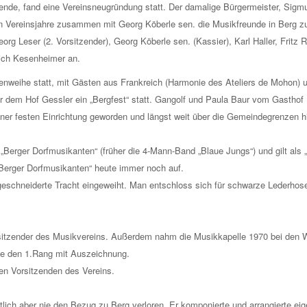
ende, fand eine Vereinsneugründung statt. Der damalige Bürgermeister, Sigmu
en Vereinsjahre zusammen mit Georg Köberle sen. die Musikfreunde in Berg 
 Leser (2. Vorsitzender), Georg Köberle sen. (Kassier), Karl Haller, Fritz R
ich Kesenheimer an.
nenweihe statt, mit Gästen aus Frankreich (Harmonie des Ateliers de Mohon) 
er dem Hof Gessler ein „Bergfest“ statt. Gangolf und Paula Baur vom Gasthof 
iner festen Einrichtung geworden und längst weit über die Gemeindegrenzen 
„Berger Dorfmusikanten“ (früher die 4-Mann-Band „Blaue Jungs“) und gilt als 
„Berger Dorfmusikanten“ heute immer noch auf.
eschneiderte Tracht eingeweiht. Man entschloss sich für schwarze Lederhose
orsitzender des Musikvereins. Außerdem nahm die Musikkapelle 1970 bei den 
tufe den 1.Rang mit Auszeichnung.
n Vorsitzenden des Vereins.
lich aber nie den Bezug zu Berg verloren. Er komponierte und arrangierte eig