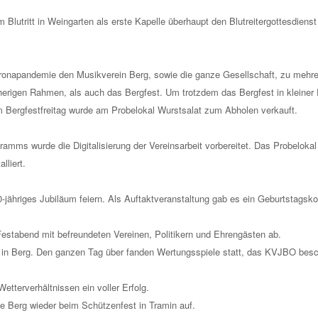
Blutritt in Weingarten als erste Kapelle überhaupt den Blutreitergottesdien
ronapandemie den Musikverein Berg, sowie die ganze Gesellschaft, zu meh
isherigen Rahmen, als auch das Bergfest. Um trotzdem das Bergfest in kleiner
m Bergfestfreitag wurde am Probelokal Wurstsalat zum Abholen verkauft.
amms wurde die Digitalisierung der Vereinsarbeit vorbereitet. Das Probelokal
lliert.
-jähriges Jubiläum feiern. Als Auftaktveranstaltung gab es ein Geburtstagsk
n Festabend mit befreundeten Vereinen, Politikern und Ehrengästen ab.
 in Berg. Den ganzen Tag über fanden Wertungsspiele statt, das KVJBO besc
etterverhältnissen ein voller Erfolg.
e Berg wieder beim Schützenfest in Tramin auf.