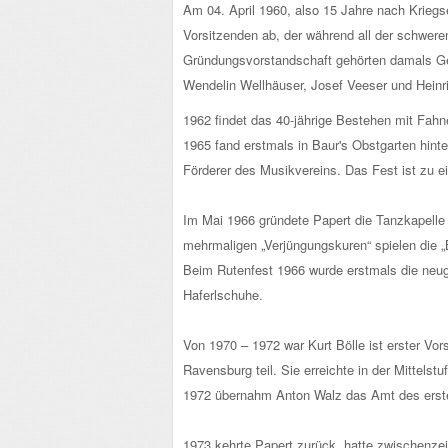
Am 04. April 1960, also 15 Jahre nach Kriegs
Vorsitzenden ab, der während all der schwer
Gründungsvorstandschaft gehörten damals Georg
Wendelin Wellhäuser, Josef Veeser und Heinr
1962 findet das 40-jährige Bestehen mit Fah
1965 fand erstmals in Baur's Obstgarten hint
Förderer des Musikvereins. Das Fest ist zu e
Im Mai 1966 gründete Papert die Tanzkapelle 
mehrmaligen „Verjüngungskuren“ spielen die 
Beim Rutenfest 1966 wurde erstmals die neug
Haferlschuhe.
Von 1970 – 1972 war Kurt Bölle ist erster V
Ravensburg teil. Sie erreichte in der Mittels
1972 übernahm Anton Walz das Amt des erste
1973 kehrte Papert zurück, hatte zwischenzeit