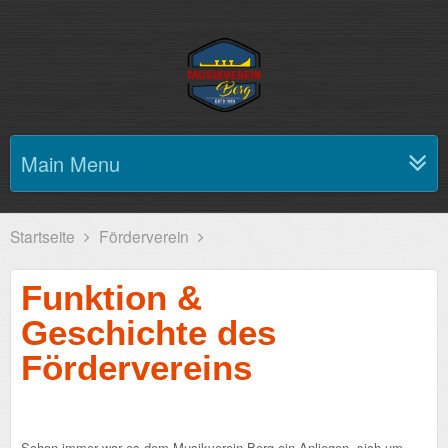
Main Menu
Startseite
Förderverein
Funktion &
Geschichte des
Fördervereins
Schon immer war es dem Musikverein Berg ein Anliegen, sich um