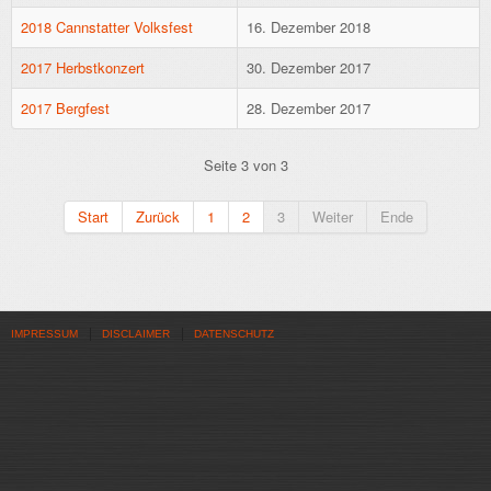
2018 Cannstatter Volksfest
16. Dezember 2018
2017 Herbstkonzert
30. Dezember 2017
2017 Bergfest
28. Dezember 2017
Seite 3 von 3
Start
Zurück
1
2
3
Weiter
Ende
IMPRESSUM
DISCLAIMER
DATENSCHUTZ