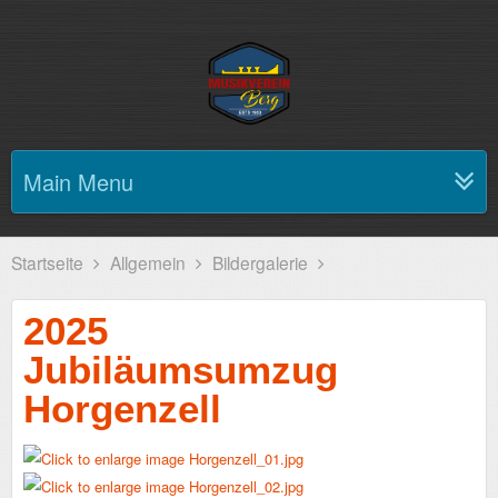
Main Menu
Startseite
Allgemein
Bildergalerie
2025
Jubiläumsumzug
Horgenzell